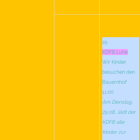
25
KDFB Luhe
Wir Kinder
besuchen den
Bauernhof
11:00
Am Dienstag,
25.08., lädt der
KDFB alle
Kinder zur