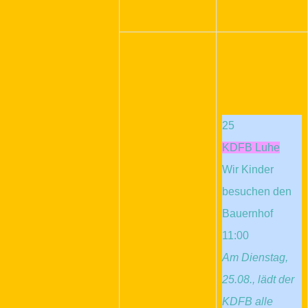
25
KDFB Luhe
Wir Kinder
besuchen den
Bauernhof
11:00
Am Dienstag,
25.08., lädt der
KDFB alle