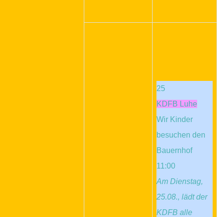
25
KDFB Luhe
Wir Kinder
besuchen den
Bauernhof
11:00
Am Dienstag,
25.08., lädt der
KDFB alle