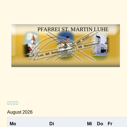
Vorheriges
Vorheriger
Nächstes
Nächstes
Jahr
Monat
Jahr
Monat
PFARREI ST. MARTIN LUHE
August 2026
Mo
Di
Mi
Do
Fr