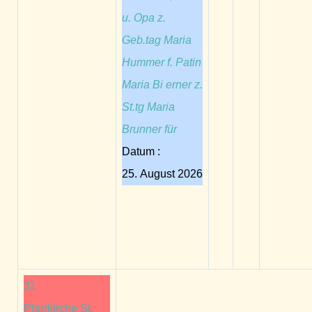
u. Opa z.
Geb.tag Maria
Hummer f. Patin
Maria Bi erner z.
St.tg Maria
Brunner für
Datum :
25. August 2026
31
Pfarrkirche St.