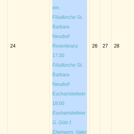
ein.
Filialkirche St.
Barbara
Neudorf
24
Rosenkranz
26
27
28
17:30
Filialkirche St.
Barbara
Neudorf
Eucharistiefeier
18:00
Eucharistiefeier
G. Götz f.
Ehemann, Vater