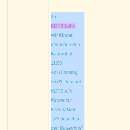
25
KDFB Luhe
Wir Kinder
besuchen den
Bauernhof
11:00
Am Dienstag,
25.08., lädt der
KDFB alle
Kinder zur
Ferienaktion
„Wir besuchen
den Bauernhof“