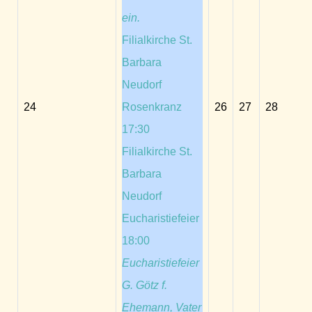
ein.
Filialkirche St.
Barbara
Neudorf
24
Rosenkranz
26
27
28
17:30
Filialkirche St.
Barbara
Neudorf
Eucharistiefeier
18:00
Eucharistiefeier
G. Götz f.
Ehemann, Vater