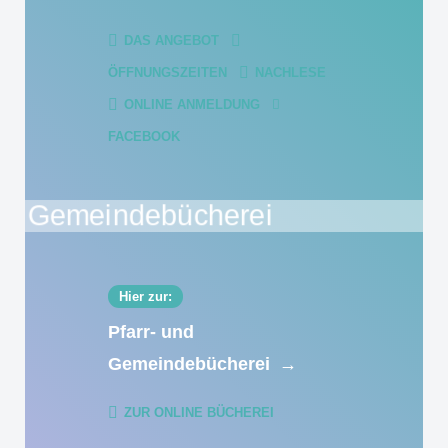
DAS ANGEBOT
ÖFFNUNGSZEITEN
NACHLESE
ONLINE ANMELDUNG
FACEBOOK
Hier zur:
Pfarr- und
Gemeindebücherei
→
ZUR ONLINE BÜCHEREI