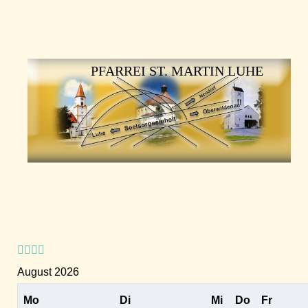
Vorheriges
Vorheriger
Nächstes
Nächstes
Jahr
Monat
Jahr
Monat
PFARREI ST. MARTIN LUHE
August 2026
Mo
Di
Mi
Do
Fr