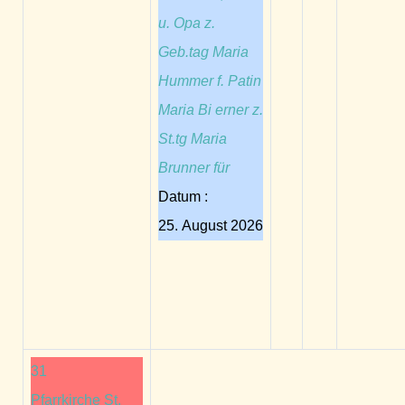
u. Opa z.
Geb.tag Maria
Hummer f. Patin
Maria Bi erner z.
St.tg Maria
Brunner für
Datum :
25. August 2026
31
Pfarrkirche St.