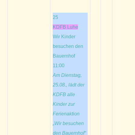
25
KDFB Luhe
Wir Kinder
besuchen den
Bauernhof
11:00
Am Dienstag,
25.08., lädt der
KDFB alle
Kinder zur
Ferienaktion
„Wir besuchen
den Bauernhof“