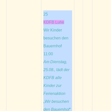
25
KDFB Luhe
Wir Kinder
besuchen den
Bauernhof
11:00
Am Dienstag,
25.08., lädt der
KDFB alle
Kinder zur
Ferienaktion
„Wir besuchen
den Bauernhof“