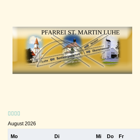
Vorheriges
Vorheriger
Nächstes
Nächstes
Jahr
Monat
Jahr
Monat
PFARREI ST. MARTIN LUHE
August 2026
Mo
Di
Mi
Do
Fr