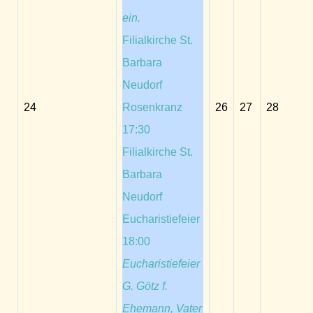
ein.
Filialkirche St.
Barbara
Neudorf
24
Rosenkranz
26
27
28
17:30
Filialkirche St.
Barbara
Neudorf
Eucharistiefeier
18:00
Eucharistiefeier
G. Götz f.
Ehemann, Vater