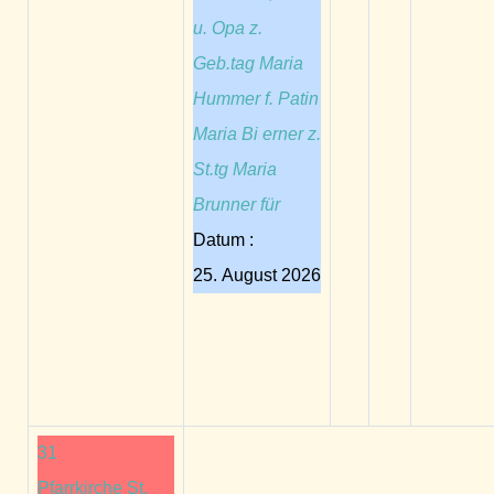
u. Opa z.
Geb.tag Maria
Hummer f. Patin
Maria Bi erner z.
St.tg Maria
Brunner für
Datum :
25. August 2026
31
Pfarrkirche St.