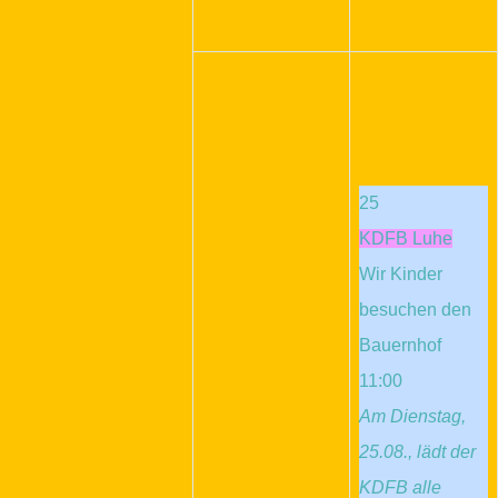
25
KDFB Luhe
Wir Kinder
besuchen den
Bauernhof
11:00
Am Dienstag,
25.08., lädt der
KDFB alle