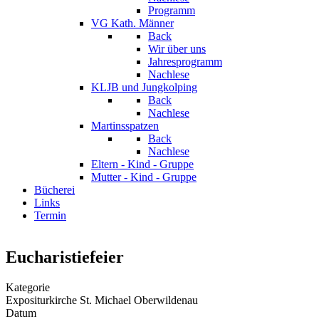
Programm
VG Kath. Männer
Back
Wir über uns
Jahresprogramm
Nachlese
KLJB und Jungkolping
Back
Nachlese
Martinsspatzen
Back
Nachlese
Eltern - Kind - Gruppe
Mutter - Kind - Gruppe
Bücherei
Links
Termin
Eucharistiefeier
Kategorie
Expositurkirche St. Michael Oberwildenau
Datum