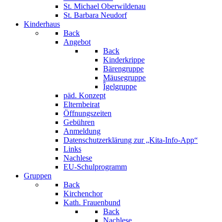
St. Michael Oberwildenau
St. Barbara Neudorf
Kinderhaus
Back
Angebot
Back
Kinderkrippe
Bärengruppe
Mäusegruppe
Îgelgruppe
päd. Konzept
Elternbeirat
Öffnungszeiten
Gebühren
Anmeldung
Datenschutzerklärung zur „Kita-Info-App“
Links
Nachlese
EU-Schulprogramm
Gruppen
Back
Kirchenchor
Kath. Frauenbund
Back
Nachlese