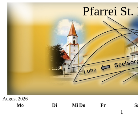
Jahr
Monat
Jahr
Monat
Pfarrei St
August 2026
Mo
Di
Mi
Do
Fr
S
1