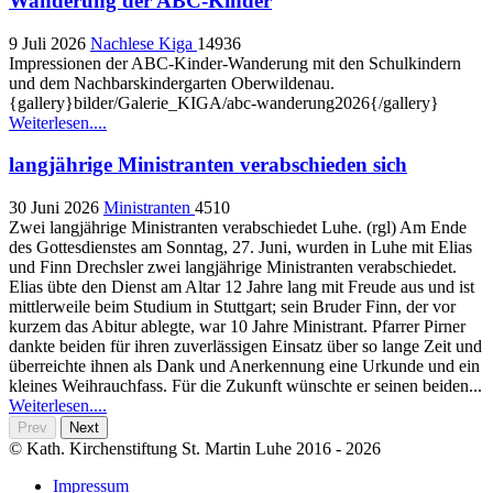
Wanderung der ABC-Kinder
9 Juli 2026
Nachlese Kiga
14936
Impressionen der ABC-Kinder-Wanderung mit den Schulkindern
und dem Nachbarskindergarten Oberwildenau.
{gallery}bilder/Galerie_KIGA/abc-wanderung2026{/gallery}
Weiterlesen....
langjährige Ministranten verabschieden sich
30 Juni 2026
Ministranten
4510
Zwei langjährige Ministranten verabschiedet Luhe. (rgl) Am Ende
des Gottesdienstes am Sonntag, 27. Juni, wurden in Luhe mit Elias
und Finn Drechsler zwei langjährige Ministranten verabschiedet.
Elias übte den Dienst am Altar 12 Jahre lang mit Freude aus und ist
mittlerweile beim Studium in Stuttgart; sein Bruder Finn, der vor
kurzem das Abitur ablegte, war 10 Jahre Ministrant. Pfarrer Pirner
dankte beiden für ihren zuverlässigen Einsatz über so lange Zeit und
überreichte ihnen als Dank und Anerkennung eine Urkunde und ein
kleines Weihrauchfass. Für die Zukunft wünschte er seinen beiden...
Weiterlesen....
Prev
Next
© Kath. Kirchenstiftung St. Martin Luhe 2016 - 2026
Impressum