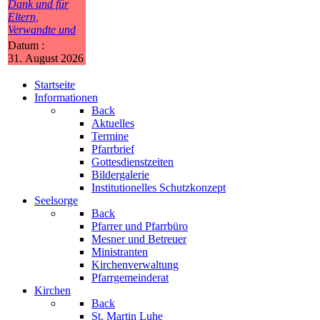
Dank und für
Eltern,
Verwandte und
Datum :
31. August 2026
Startseite
Informationen
Back
Aktuelles
Termine
Pfarrbrief
Gottesdienstzeiten
Bildergalerie
Institutionelles Schutzkonzept
Seelsorge
Back
Pfarrer und Pfarrbüro
Mesner und Betreuer
Ministranten
Kirchenverwaltung
Pfarrgemeinderat
Kirchen
Back
St. Martin Luhe