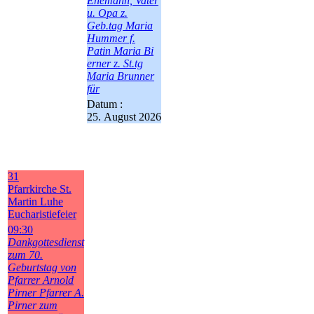
Ehemann, Vater
u. Opa z.
Geb.tag Maria
Hummer f.
Patin Maria Bi
erner z. St.tg
Maria Brunner
für
Datum :
25. August 2026
31
Pfarrkirche St.
Martin Luhe
Eucharistiefeier
09:30
Dankgottesdienst
zum 70.
Geburtstag von
Pfarrer Arnold
Pirner Pfarrer A.
Pirner zum