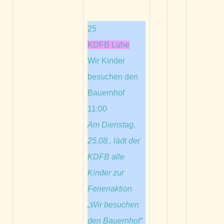
25
KDFB Luhe
Wir Kinder
besuchen den
Bauernhof
11:00
Am Dienstag,
25.08., lädt der
KDFB alle
Kinder zur
Ferienaktion
„Wir besuchen
den Bauernhof“