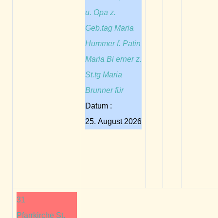
u. Opa z.
Geb.tag Maria
Hummer f. Patin
Maria Bi erner z.
St.tg Maria
Brunner für
Datum :
25. August 2026
31
Pfarrkirche St.