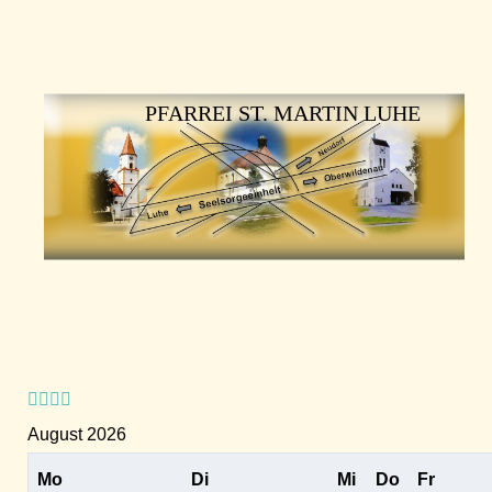
Vorheriges
Vorheriger
Nächstes
Nächstes
Jahr
Monat
Jahr
Monat
PFARREI ST. MARTIN LUHE
August 2026
Mo
Di
Mi
Do
Fr