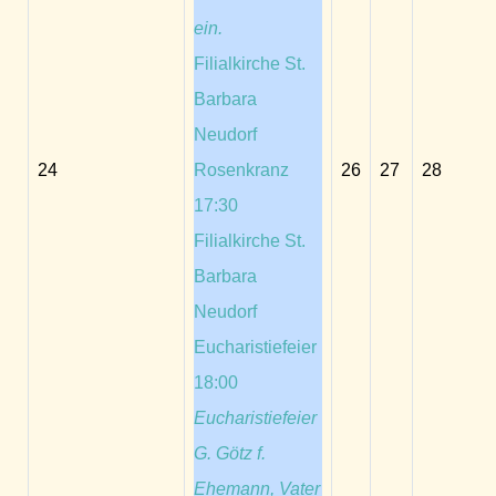
ein.
Filialkirche St.
Barbara
Neudorf
24
Rosenkranz
26
27
28
17:30
Filialkirche St.
Barbara
Neudorf
Eucharistiefeier
18:00
Eucharistiefeier
G. Götz f.
Ehemann, Vater