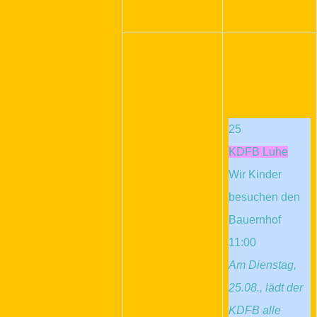
25
KDFB Luhe
Wir Kinder
besuchen den
Bauernhof
11:00
Am Dienstag,
25.08., lädt der
KDFB alle