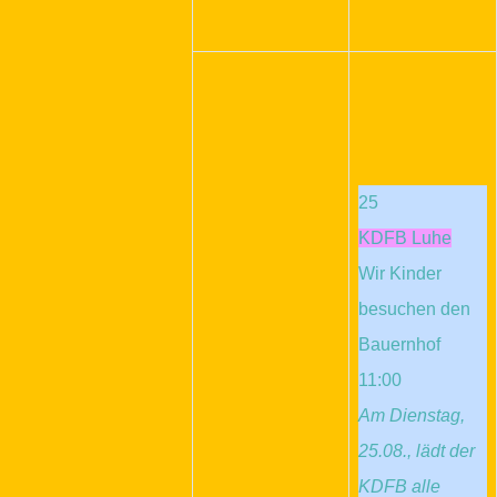
25
KDFB Luhe
Wir Kinder
besuchen den
Bauernhof
11:00
Am Dienstag,
25.08., lädt der
KDFB alle